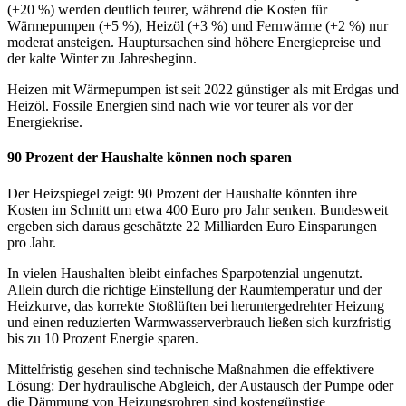
(+20 %) werden deutlich teurer, während die Kosten für
Wärmepumpen (+5 %), Heizöl (+3 %) und Fernwärme (+2 %) nur
moderat ansteigen. Hauptursachen sind höhere Energiepreise und
der kalte Winter zu Jahresbeginn.
Heizen mit Wärmepumpen ist seit 2022 günstiger als mit Erdgas und
Heizöl. Fossile Energien sind nach wie vor teurer als vor der
Energiekrise.
90 Prozent der Haushalte können noch sparen
Der Heizspiegel zeigt: 90 Prozent der Haushalte könnten ihre
Kosten im Schnitt um etwa 400 Euro pro Jahr senken. Bundesweit
ergeben sich daraus geschätzte 22 Milliarden Euro Einsparungen
pro Jahr.
In vielen Haushalten bleibt einfaches Sparpotenzial ungenutzt.
Allein durch die richtige Einstellung der Raumtemperatur und der
Heizkurve, das korrekte Stoßlüften bei heruntergedrehter Heizung
und einen reduzierten Warmwasserverbrauch ließen sich kurzfristig
bis zu 10 Prozent Energie sparen.
Mittelfristig gesehen sind technische Maßnahmen die effektivere
Lösung: Der hydraulische Abgleich, der Austausch der Pumpe oder
die Dämmung von Heizungsrohren sind kostengünstige