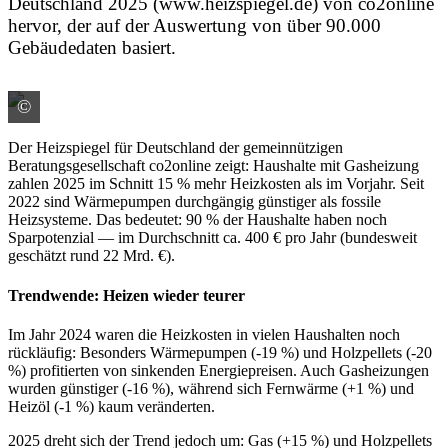
Deutschland 2025 (www.heizspiegel.de) von co2online
hervor, der auf der Auswertung von über 90.000
Gebäudedaten basiert.
©
www.heizspiegel.de
Der Heizspiegel für Deutschland der gemeinnützigen
Beratungsgesellschaft co2online zeigt: Haushalte mit Gasheizung
zahlen 2025 im Schnitt 15 % mehr Heizkosten als im Vorjahr. Seit
2022 sind Wärmepumpen durchgängig günstiger als fossile
Heizsysteme. Das bedeutet: 90 % der Haushalte haben noch
Sparpotenzial — im Durchschnitt ca. 400 € pro Jahr (bundesweit
geschätzt rund 22 Mrd. €).
Trendwende: Heizen wieder teurer
Im Jahr 2024 waren die Heizkosten in vielen Haushalten noch
rückläufig: Besonders Wärmepumpen (-19 %) und Holzpellets (-20
%) profitierten von sinkenden Energiepreisen. Auch Gasheizungen
wurden günstiger (-16 %), während sich Fernwärme (+1 %) und
Heizöl (-1 %) kaum veränderten.
2025 dreht sich der Trend jedoch um: Gas (+15 %) und Holzpellets