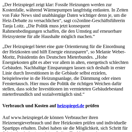
„Der Heizspiegel zeigt klar: Fossile Heizungen werden zur
Kostenfalle, während Wärmepumpen langfristig entlasten. In Zeiten
von Fake News sind unabhängige Daten wichtiger denn je, um die
Heiz-Debatte zu versachlichen“, sagt co2online-Geschäftsführerin
Tanja Loitz. „Die Politik muss jetzt konsequent
Rahmenbedingungen schaffen, die den Umstieg auf erneuerbare
Heizsysteme für alle Haushalte möglich machen.“
„Der Heizspiegel bietet eine gute Orientierung für die Einordnung
der Heizkosten und hilft Energie einzusparen“, so Melanie Weber-
Moritz, Präsidentin des Deutschen Mieterbundes. „Hohe
Energiekosten gibt es aber vor allem in alten, energetisch schlechten
Gebäuden. Nachhaltige Einsparungen lassen sich deshalb in erster
Linie durch Investitionen in die Gebäude selbst erzielen,
beispielsweise in die Heizungsanlage, die Dämmung oder einen
Fenstertausch. Hier muss die Politik die richtigen Weichen dafür
stellen, dass solche Investitionen im vermieteten Gebäudebestand
mieterfreundlich und sozialverträglich sind.“
Verbrauch und Kosten auf
heizspiegel.de
prüfen
Auf www.heizspiegel.de können Verbraucher ihren
Heizenergieverbrauch und ihre Heizkosten prüfen und individuelle
Spartipps erhalten. Dabei haben sie die Möglichkeit, sich Schritt für